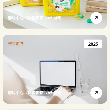
游戏中心
体育资讯
h5 游戏
2025
赛事前瞻
游戏中心
体育资讯
h5 游戏