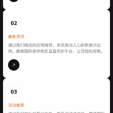
02
最新资讯
通过我们精选的应用推荐，发现激动人心的新娱乐应
用。巅峰国际提供稳定且直观的平台，让您轻松探索。
03
活动推荐