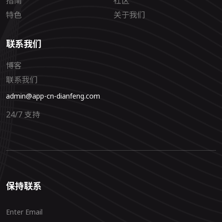
指南
社区
特色
关于我们
联系我们
博客
联系我们
admin@app-cn-dianfeng.com
24/7 支持
保持联系