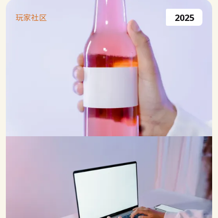
2025
玩家社区