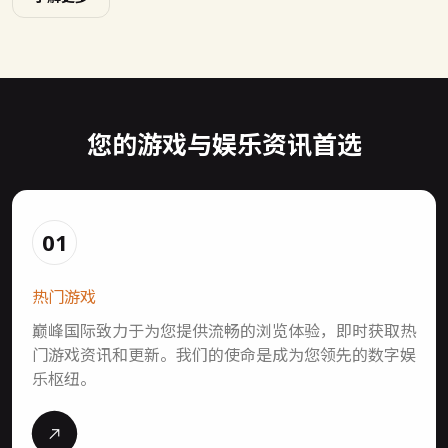
您的游戏与娱乐资讯首选
01
热门游戏
巅峰国际致力于为您提供流畅的浏览体验，即时获取热
门游戏资讯和更新。我们的使命是成为您领先的数字娱
乐枢纽。