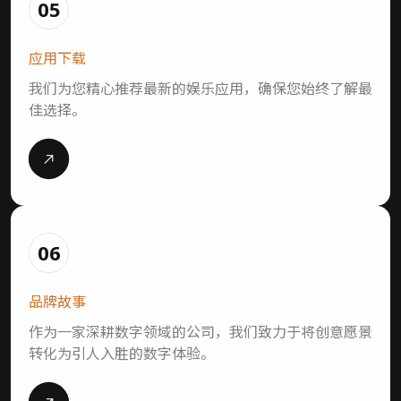
05
应用下载
我们为您精心推荐最新的娱乐应用，确保您始终了解最
佳选择。
06
品牌故事
作为一家深耕数字领域的公司，我们致力于将创意愿景
转化为引人入胜的数字体验。