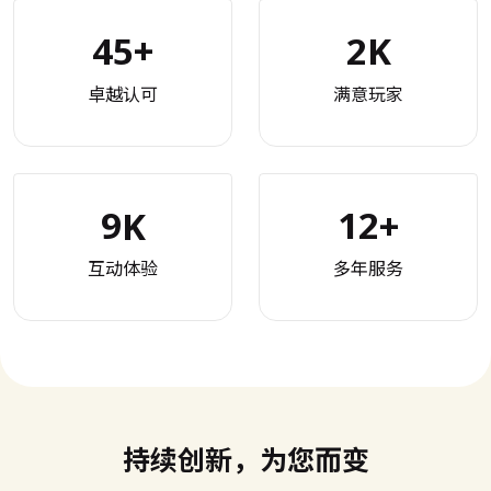
4
5
2
+
K
卓越认可
满意玩家
9
1
2
K
+
互动体验
多年服务
持续创新，为您而变