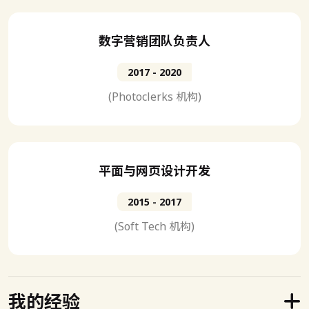
数字营销团队负责人
2017 - 2020
(Photoclerks 机构)
平面与网页设计开发
2015 - 2017
(Soft Tech 机构)
我的经验