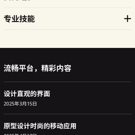
专业技能
流畅平台，精彩内容
设计直观的界面
2025年3月15日
原型设计时尚的移动应用