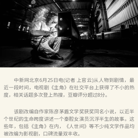
中新网北京6月25日电(记者 上官云)从人物到剧情，最
近一段时间，电视剧《主角》在社交平台上获得了不小的热
度，相关话题多次登上热搜，豆瓣评分超过8分。
该剧改编自作家陈彦茅盾文学奖获奖同名小说，以近半
个世纪的生命跨度讲述一个秦腔女演员沉浮半生的故事。这
些年，包括《主角》在内，《人世间》等不少纯文学作品均
被改编为影视剧，口碑流量双丰收。