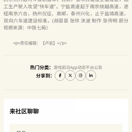
工生产驶入攻坚“快车道”。宁盐高速起于南京绕越高速，途
经南京六合，扬州仪征、高邮，泰州兴化，止于盐靖高速，
双向六车道建设标准。(胡苗苗 张帅 泱波 制作 张传明 部分
视频来源：中铁七局）
热门分类：
游戏前沿
App动态
平台公告
分享到：
来社区聊聊