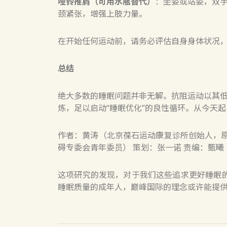
哑铃推肩（可用水瓶替代）
：坐姿或站姿，双
颈紧张，增强上肢力量。
在开始任何运动前，请务必评估自身身体状况
总结
绝大多数的睡眠问题并非无解。抗阻运动以其低
炼，足以启动“睡眠优化”的良性循环。从今天
作者：黄涛（北京葆石运动康复诊所创始人，
碍专委会青年委员） 策划：张一诺 责编：甄曦
这项研究的发现，对于我们这些追求更好睡眠
睡眠质量的成年人，巅峰国际的理念或许能提