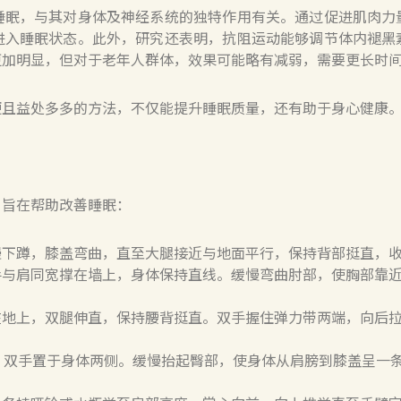
睡眠，与其对身体及神经系统的独特作用有关。通过促进肌肉力
进入睡眠状态。此外，研究还表明，抗阻运动能够调节体内褪黑
更加明显，但对于老年人群体，效果可能略有减弱，需要更长时
便且益处多多的方法，不仅能提升睡眠质量，还有助于身心健康
，旨在帮助改善睡眠：
慢下蹲，膝盖弯曲，直至大腿接近与地面平行，保持背部挺直，
手与肩同宽撑在墙上，身体保持直线。缓慢弯曲肘部，使胸部靠
在地上，双腿伸直，保持腰背挺直。双手握住弹力带两端，向后
，双手置于身体两侧。缓慢抬起臀部，使身体从肩膀到膝盖呈一条