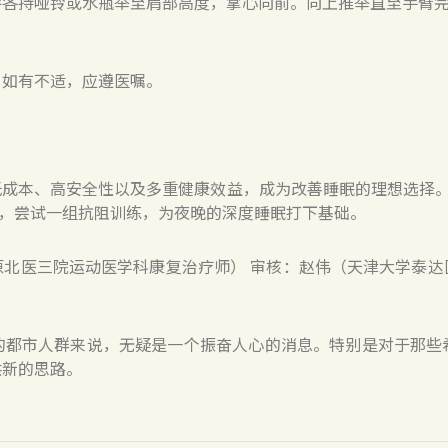
手各持哑铃或水瓶举至肩部高度，掌心向前。向上推举直至手臂
，如有不适，应遵医嘱。
成本、高安全性以及多重健康效益，成为改善睡眠的理想选择。
起，尝试一组抗阻训练，为夜晚的深度睡眠打下基础。
原北医三院运动医学科康复治疗师） 审核：赵伟（天津大学泰达
的都市人群来说，无疑是一个振奋人心的消息。特别是对于那些
供新的思路。