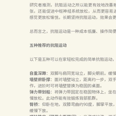
研究者推测，抗阻运动之所以能更有效地改善
张，还能促进中枢神经系统放松，从而更容易
感觉更放松愉悦。长期坚持抗阻运动，效果会
总而言之，抗阻运动是一种成本低廉、操作简
五种推荐的抗阻运动
以下是五种可以在家轻松完成的简单抗阻运动
自重深蹲
：双脚与肩同宽站立，脚尖朝前。缓
墙壁俯卧撑
：面对墙壁站立，距离约一步，双
作，进阶时可将墙壁替换为稳固的桌面。
弹力带划船
：将弹力带固定在稳固物体上，坐
慢放松。此动作能有效锻炼背部肌群。
臀桥
：仰卧在地，双膝弯曲约90度，脚掌平放
缓慢下放。