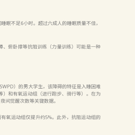
夜间睡眠不足6小时。超过六成人的睡眠质量不佳，
蹲、俯卧撑等抗阻训练（力量训练）可能是一种
碍（DSWPD）的男大学生，该障碍的特征是入睡困难
等）和有氧运动组（进行跑步、骑行等）。在为
及夜间觉醒次数等关键数据。
而有氧运动组仅提升约5%。此外，抗阻运动组的