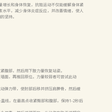
量增长和身体恢复，抗阻运动不仅能缓解身体紧
素水平，减少身体炎症反应，并改善情绪，使人
间的坚持。
。
收紧腹部，然后用下肢力量恢复站姿。
近墙面，再推回原位。力量较弱者可尝试此动
拉动弹力带，使肘部后移并挤压肩胛骨，然后缓
直线，在最高点收紧臀部和腹部，保持1-2秒后