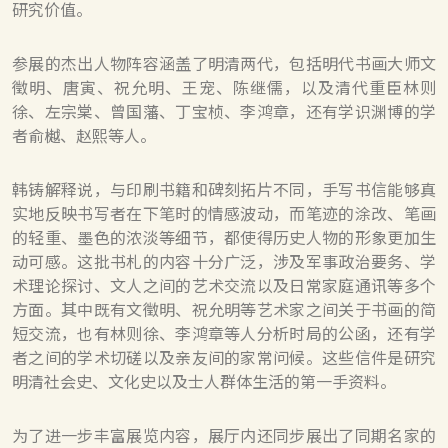
研究价值。
参展的杰出人物阵容涵盖了明清两代，包括明代书画大师文
徵明、唐寅、祝允明、王宠、陈继儒，以及清代重臣林则
徐、左宗棠、曾国藩、丁宝桢、李鸿章，还有学识渊博的学
者俞樾、赵熙等人。
韩铸解释说，与印刷书籍和碑刻拓片不同，手写书信能够真
实地反映书写者在下笔时的情感波动，而笔迹的涂改、笔画
的轻重、墨色的浓淡等细节，都使得历史人物的形象更加生
动可感。这批书札的内容十分广泛，涉及军事政治要务、学
术理论探讨、文人之间的艺术交流以及日常家庭通讯等多个
方面。其中既有文徵明、祝允明等艺术家之间关于书画的简
短交流，也有林则徐、李鸿章等人分析时局的公函，还有学
者之间的学术切磋以及亲友间的家常问候。这些信件是研究
明清社会史、文化史以及士人群体生活的第一手资料。
为了进一步丰富展览内容，展厅内还同步展出了同期名家的