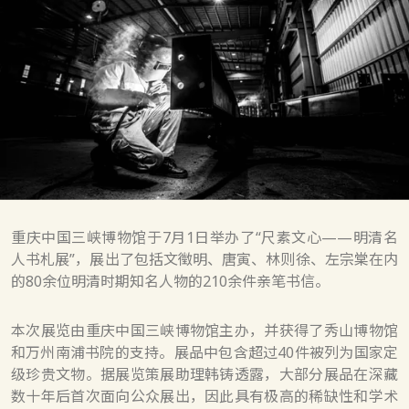
重庆中国三峡博物馆于7月1日举办了“尺素文心——明清名
人书札展”，展出了包括文徵明、唐寅、林则徐、左宗棠在内
的80余位明清时期知名人物的210余件亲笔书信。
本次展览由重庆中国三峡博物馆主办，并获得了秀山博物馆
和万州南浦书院的支持。展品中包含超过40件被列为国家定
级珍贵文物。据展览策展助理韩铸透露，大部分展品在深藏
数十年后首次面向公众展出，因此具有极高的稀缺性和学术