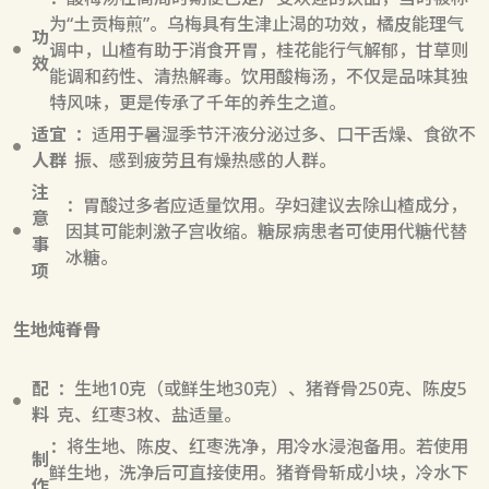
为“土贡梅煎”。乌梅具有生津止渴的功效，橘皮能理气
功
调中，山楂有助于消食开胃，桂花能行气解郁，甘草则
效
能调和药性、清热解毒。饮用酸梅汤，不仅是品味其独
特风味，更是传承了千年的养生之道。
适宜
：适用于暑湿季节汗液分泌过多、口干舌燥、食欲不
人群
振、感到疲劳且有燥热感的人群。
注
：胃酸过多者应适量饮用。孕妇建议去除山楂成分，
意
因其可能刺激子宫收缩。糖尿病患者可使用代糖代替
事
冰糖。
项
生地炖脊骨
配
：生地10克（或鲜生地30克）、猪脊骨250克、陈皮5
料
克、红枣3枚、盐适量。
：将生地、陈皮、红枣洗净，用冷水浸泡备用。若使用
制
鲜生地，洗净后可直接使用。猪脊骨斩成小块，冷水下
作