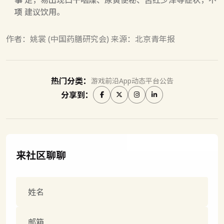
事
足，易出现口干咽燥、尿黄便秘、舌红少津等症状，不
项
建议饮用。
作者：姚裳 (中国药膳研究会) 来源：北京青年报
热门分类：
游戏前沿
App动态
平台公告
分享到：
来社区聊聊