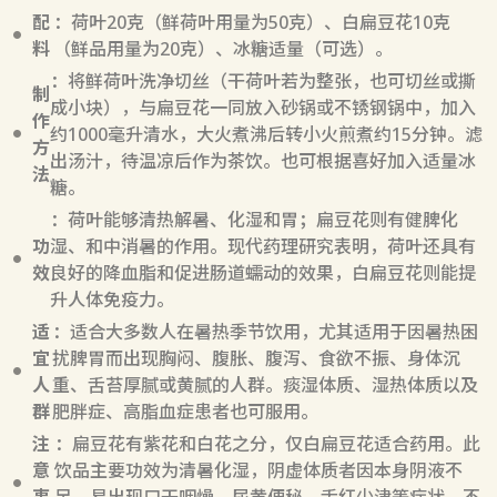
配
：荷叶20克（鲜荷叶用量为50克）、白扁豆花10克
料
（鲜品用量为20克）、冰糖适量（可选）。
：将鲜荷叶洗净切丝（干荷叶若为整张，也可切丝或撕
制
成小块），与扁豆花一同放入砂锅或不锈钢锅中，加入
作
约1000毫升清水，大火煮沸后转小火煎煮约15分钟。滤
方
出汤汁，待温凉后作为茶饮。也可根据喜好加入适量冰
法
糖。
：荷叶能够清热解暑、化湿和胃；扁豆花则有健脾化
功
湿、和中消暑的作用。现代药理研究表明，荷叶还具有
效
良好的降血脂和促进肠道蠕动的效果，白扁豆花则能提
升人体免疫力。
适
：适合大多数人在暑热季节饮用，尤其适用于因暑热困
宜
扰脾胃而出现胸闷、腹胀、腹泻、食欲不振、身体沉
人
重、舌苔厚腻或黄腻的人群。痰湿体质、湿热体质以及
群
肥胖症、高脂血症患者也可服用。
注
：扁豆花有紫花和白花之分，仅白扁豆花适合药用。此
意
饮品主要功效为清暑化湿，阴虚体质者因本身阴液不