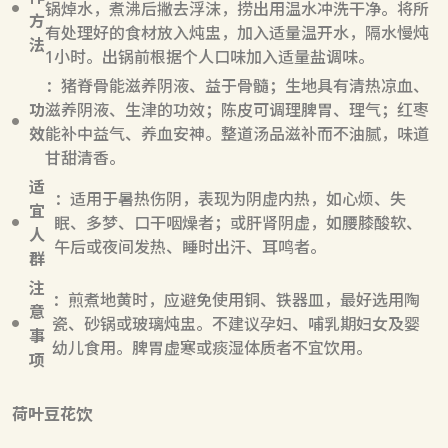
锅焯水，煮沸后撇去浮沫，捞出用温水冲洗干净。将所
方
有处理好的食材放入炖盅，加入适量温开水，隔水慢炖
法
1小时。出锅前根据个人口味加入适量盐调味。
：猪脊骨能滋养阴液、益于骨髓；生地具有清热凉血、
功
滋养阴液、生津的功效；陈皮可调理脾胃、理气；红枣
效
能补中益气、养血安神。整道汤品滋补而不油腻，味道
甘甜清香。
适
：适用于暑热伤阴，表现为阴虚内热，如心烦、失
宜
眠、多梦、口干咽燥者；或肝肾阴虚，如腰膝酸软、
人
午后或夜间发热、睡时出汗、耳鸣者。
群
注
：煎煮地黄时，应避免使用铜、铁器皿，最好选用陶
意
瓷、砂锅或玻璃炖盅。不建议孕妇、哺乳期妇女及婴
事
幼儿食用。脾胃虚寒或痰湿体质者不宜饮用。
项
荷叶豆花饮