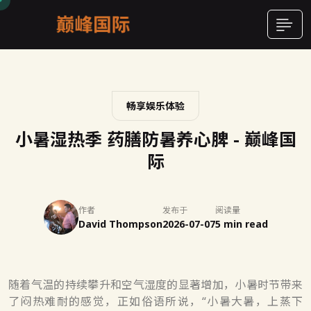
畅享娱乐体验
小暑湿热季 药膳防暑养心脾 - 巅峰国
际
作者
发布于
阅读量
David Thompson
2026-07-07
5 min read
随着气温的持续攀升和空气湿度的显著增加，小暑时节带来
了闷热难耐的感觉，正如俗语所说，“小暑大暑，上蒸下