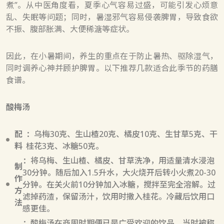
煮”。从中医角度看，夏季心气容易过盛，可能引发心烦意
乱、失眠等问题；同时，暑湿邪气容易侵袭脾胃，导致食欲
不振、腹部胀满、大便稀溏等症状。
因此，在小暑期间，养生的重点在于防止暑热、驱除湿气，
同时调养心神并顾护脾胃。以下推荐几款适合此季节的药膳
食谱。
酸梅汤
配
：乌梅30克、生山楂20克、橘皮10克、生甘草5克、干
料
桂花3克、冰糖50克。
：将乌梅、生山楂、橘皮、甘草洗净，用适量清水浸泡
制
30分钟。随后加入1.5升水，大火烧开后转小火煮20-30
作
分钟。在关火前10分钟加入冰糖，搅拌至完全溶解。过
方
滤掉药渣，保留汤汁，饮用时撒入桂花。冷藏后饮用口
法
感更佳。
：酸梅汤在商周时期便已是广受欢迎的饮品，当时被称