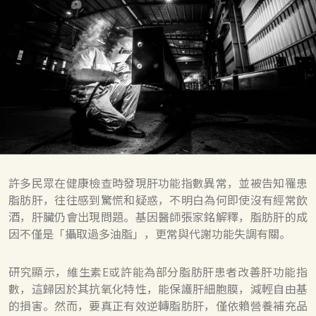
許多民眾在健康檢查時發現肝功能指數異常，並被告知罹患
脂肪肝，往往感到驚慌和疑惑，不明白為何即使沒有經常飲
酒，肝臟仍會出現問題。基因醫師張家銘解釋，脂肪肝的成
因不僅是「攝取過多油脂」，更常與代謝功能失調有關。
研究顯示，維生素E或許能為部分脂肪肝患者改善肝功能指
數，這歸因於其抗氧化特性，能保護肝細胞膜，減輕自由基
的損害。然而，要真正有效逆轉脂肪肝，僅依賴營養補充品