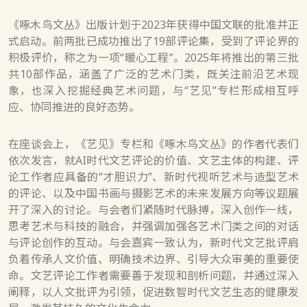
《啄木鸟文丛》出版计划于2023年获得中国文联的批准并正
式启动。前两批已成功推出了19部评论集，受到了评论界的
积极评价，称之为一项“暖心工程”。2025年将推出的第三批
共10部作品，涵盖了广泛的艺术门类，既关注前沿艺术现
象，也深入挖掘经典艺术问题，与“艺见”专栏形成相互呼
应、协同推进的良好态势。
在座谈会上，《艺见》专栏和《啄木鸟文丛》的作者代表们
依次发言，就AI时代文艺评论的价值、文艺主体的构建、评
论工作者应具备的“才胆识力”、新时代视听艺术与造型艺术
的评论、以及中国书画与摄影艺术的未来发展方向等议题展
开了深入的讨论。与会者们紧随时代脉搏，深入创作一线，
思考艺术与科技的融合，并强调加强各艺术门类之间的对话
与评论创作的互动。与会嘉宾一致认为，新时代文艺批评肩
负着传承人文价值、明确技术边界、引导大众审美的重要使
命。文艺评论工作者需要善于发现和剖析问题，并通过深入
阐释，以人文批评为引领，促进数智时代文艺生态的健康发